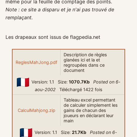
même pour la feuille de comptage des points.
Note : ce site a disparu et je n'ai pas trouvé de
remplaçant.
Les drapeaux sont issus de
flagpedia.net
Description de règles
glanées ici et la et
ReglesMahJong.pdf
regroupées dans ce
document
Version: 1.1 Size:
1070.7Kb
Posted on 6-
aou-2002
Téléchargé 1422 fois
Tableau excel permettant
de calculer simplement les
CalculMahjong.zip
gains de chacun des
joueurs en déclarant leur
main
Version: 1.1 Size:
21.7Kb
Posted on 6-